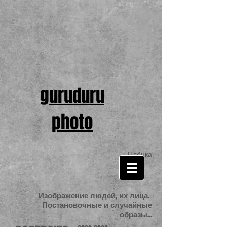
guruduru
photo
Плёнка
Изображение людей, их лица.
Постановочные и случайные
образы...