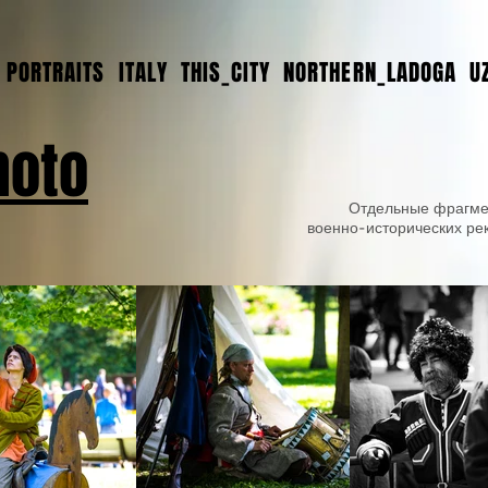
PORTRAITS
ITALY
THIS_CITY
NORTHERN_LADOGA
U
hoto
Отдельные фрагме
военно-исторических ре