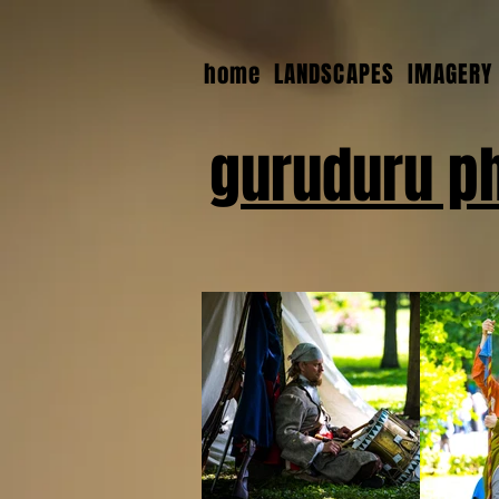
home
LANDSCAPES
IMAGERY
guruduru p