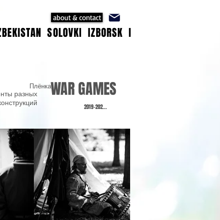
about & contact
ZBEKISTAN
SOLOVKI
IZBORSK
ISTANBUL
ANATOLIA
WAR GAMES
Плёнка
нты разных
конструкций
2019-202...