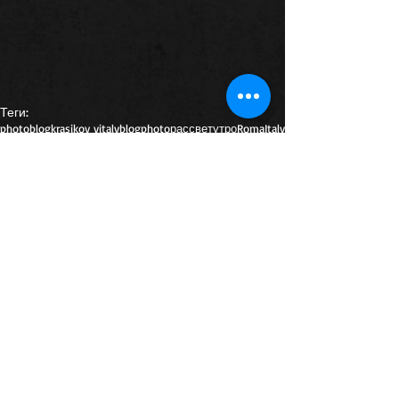
Теги:
photoblog
krasikov vitaly
blog
photo
рассвет
утро
Roma
Italy
Рим
Италия
Tuscany
Тоскана
природа
пейзажи
замки
Комментарии
Ваш комментарий...