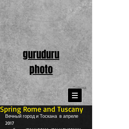
guruduru
photo
Плёнка
Spring Rome and Tuscany
Вечный город и Тоскана  в апреле 
2017