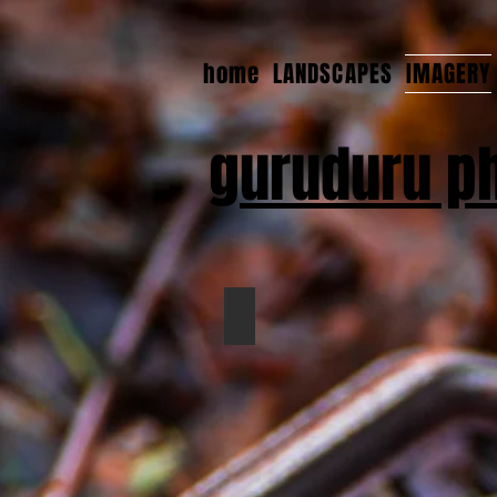
home
LANDSCAPES
IMAGERY
guruduru p
IMAGERY 2023