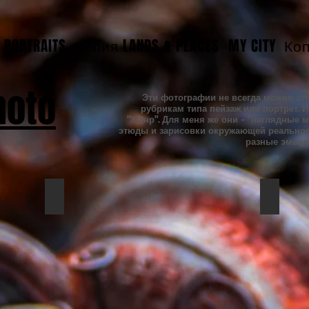
PORTRAITS
Копия LANDS & PLACES
MY CITY
Коп
hoto
Эти фотографии не всегда можно от
рубрикам типа пейзаж или портрет. 
"Жанр". Для меня же они - "наглядные 
этюды и зарисовки окружающей реально
разные эмоции
IMAGERY 2021-2022
IMAGER