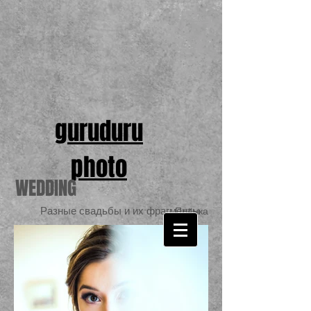
guruduru
photo
WEDDING
Разные свадьбы и их фрагменты
Плёнка