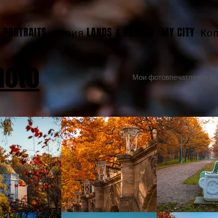
PORTRAITS
Копия LANDS & PLACES
MY CITY
Коп
hoto
Мои фотовпечатления от 