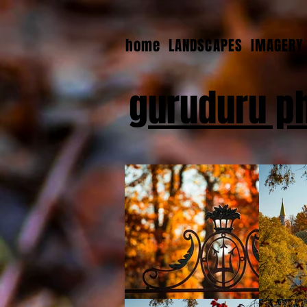
home
LANDSCAPES
IMAGERY
guruduru p