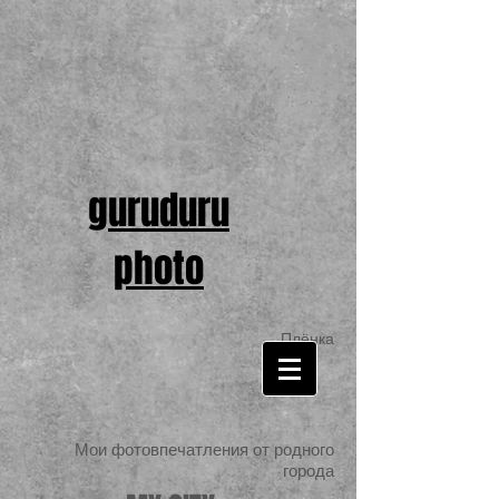
guruduru
photo
Плёнка
Мои фотовпечатления от родного
города